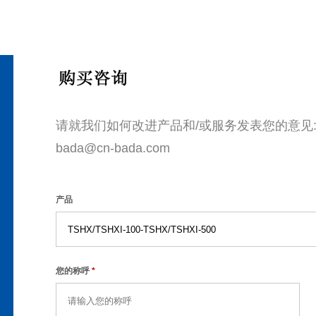
请就我们如何改进产品和/或服务发表您的意见
bada@cn-bada.com
产品
您的称呼
*