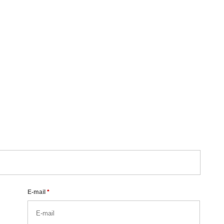
:
E-mail
*