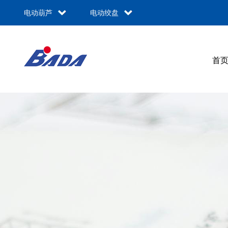
电动葫芦
电动绞盘
首