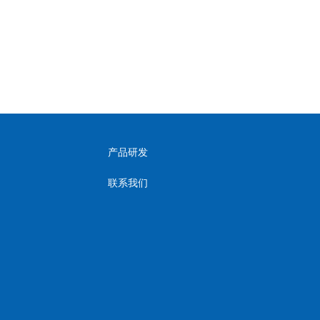
产品研发
联系我们