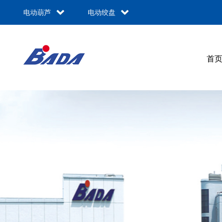
电动葫芦
电动绞盘
首