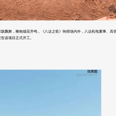
彩旗飘舞，鞭炮烟花齐鸣，《八达之歌》响彻场内外，八达机电董事、高
宣告该项目正式开工。